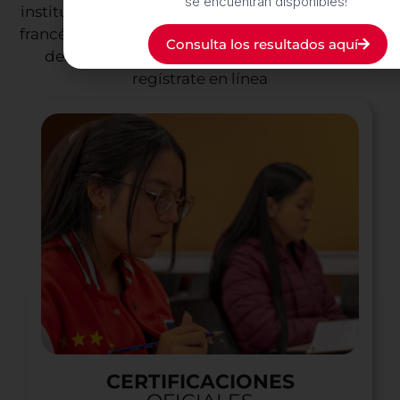
se encuentran disponibles!
institución en Colombia que puede certificar tu
francés para que alcances tus metas: consulta la
Consulta los resultados aquí
descripción de los exámenes, las fechas y
regístrate en línea
CERTIFICACIONES