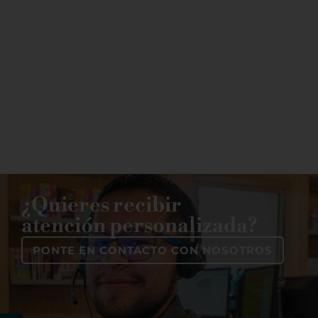
a la
mediatecas
cultura
francesa
CONOCE
SOBRE LA
MEDIATECA
CONOCE LA
AGENDA
CULTURAL
¿Quieres recibir
atención personalizada?
PONTE EN CONTACTO CON NOSOTROS