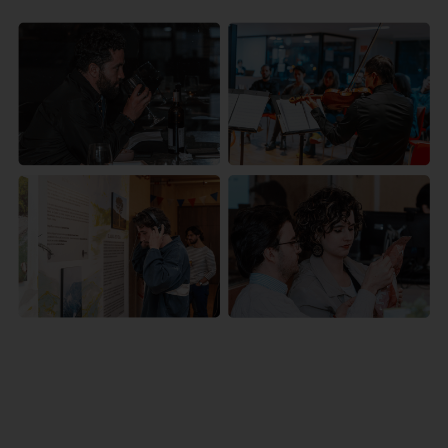
Te
Conoce
acercamos
nuestras