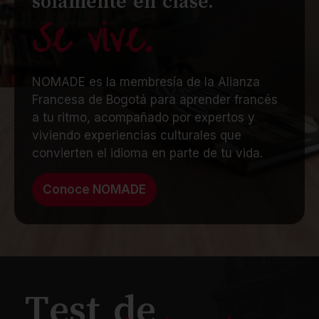
solamente en clase.
Se vive.
NOMADE es la membresía de la Alianza
Francesa de Bogotá para aprender francés
a tu ritmo, acompañado por expertos y
viviendo experiencias culturales que
convierten el idioma en parte de tu vida.
Conoce NOMADE
Test de