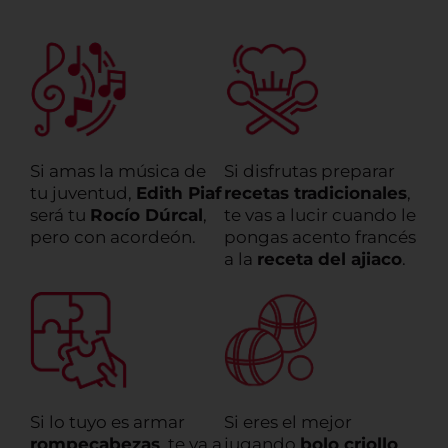
Si amas la música de
Si disfrutas preparar
tu juventud,
Edith Piaf
recetas tradicionales
,
será tu
Rocío Dúrcal
,
te vas a lucir cuando le
pero con acordeón.
pongas acento francés
a la
receta del ajiaco
.
Si lo tuyo es armar
Si eres el mejor
rompecabezas
, te va a
jugando
bolo criollo
,