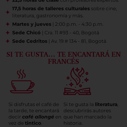
17,5 horas de talleres culturales
sobre cine,
literatura, gastronomía y más.
Martes y jueves
| 2:00 p.m. - 4:30 p.m.
Sede Chicó
| Cra. 11 #93 - 40, Bogotá
Sede Cedritos
| Av. 19 # 134 - 81, Bogotá
SI TE GUSTA… TE ENCANTARÁ EN
FRANCÉS
Si disfrutas el café de
Si te gusta la
literatura
,
la tarde, te encantará
descubrirás autores
decir
café allongé
en
que han marcado la
vez de
tintico
.
historia.