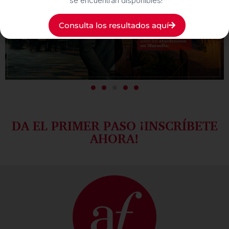
se encuentran disponibles!
Consulta los resultados aquí
DA EL PRIMER PASO ¡INSCRÍBETE
AHORA!