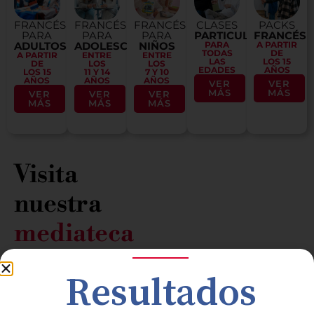
FRANCÉS
FRANCÉS
FRANCÉS
CLASES
PACKS
PARA
PARA
PARA
PARTICULARES
FRANCÉS
ADULTOS
ADOLESCENTES
NIÑOS
PARA
A PARTIR
TODAS
DE
A PARTIR
ENTRE
ENTRE
LAS
LOS 15
DE
LOS
LOS
EDADES
AÑOS
LOS 15
11 Y 14
7 Y 10
AÑOS
AÑOS
AÑOS
VER
VER
MÁS
MÁS
VER
VER
VER
MÁS
MÁS
MÁS
Visita
nuestra
mediateca
Resultados