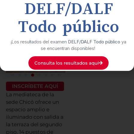
DELF/DALF
Todo público
¡Los resultados del examen
DELF/DALF Todo público
ya
se encuentran disponibles!
Consulta los resultados aquí
INSCRÍBETE AQUÍ
La mediateca de la
sede Chicó
ofrece
un
espacio amplio e
iluminado con salida a
la terraza del segundo
piso, 14 puestos de