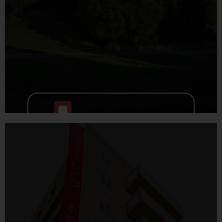
Jornada completa
adolescentes
Media jornada mañana
Media jornada tarde
3 al 6 de agosto
Juego, misterio y creación de
historias.
Juego de
Juegos de