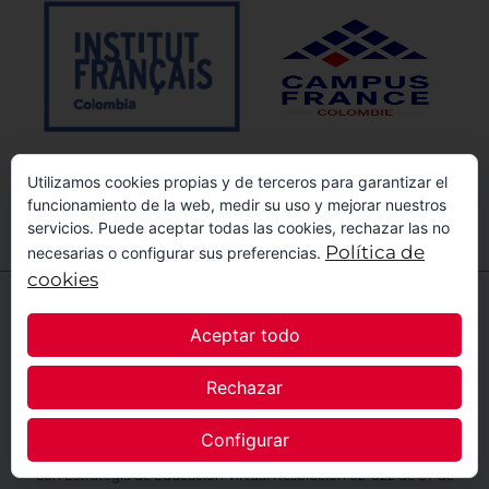
Utilizamos cookies propias y de terceros para garantizar el
funcionamiento de la web, medir su uso y mejorar nuestros
servicios. Puede aceptar todas las cookies, rechazar las no
1
Política de
necesarias o configurar sus preferencias.
cookies
La Alianza Francesa de Bogotá es una institución de educación para
el trabajo y el desarrollo humano.
Aceptar todo
Personería Jurídica Resolución N° 126 de 1944 y Resolución N° 731
de 1994.
Registro de Programas: Resolución 02-042 de 2022 (Chicó),
Rechazar
Resolución 170005 del 21 de agosto de 2024 (Centro), Registro N°
02-029 de 2026
(Cedritos),
de la Secretaría de Educación del Distrito.
Configurar
Registro de Programas para cursos con Metodología a Distancia
con Estrategia de Educación Virtual Resolución 02-022 de 07 de