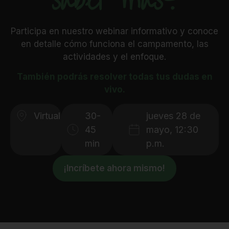
saber más?
Selecciona la jornada de tu
preferencia
Participa en nuestro webinar informativo y conoce
en detalle cómo funciona el campamento, las
Jornada completa niños
actividades y el enfoque.
También podrás resolver todas tus dudas en
Jornada completa
vivo.
adolescentes
Virtual
30-
jueves 28 de
Media jornada mañana
45
mayo, 12:30
min
p.m.
Media jornada tarde
¡Incríbete ahora mismo!