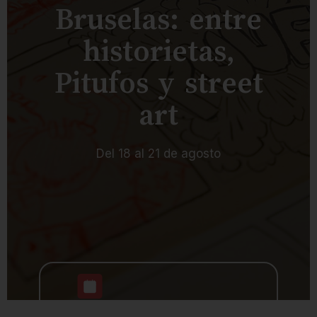
Juegos
Juegos
Bruselas: entre
estratégicos
tradicionales
historietas,
Expresión y
movimiento
Pitufos y street
Selecciona la jornada de tu
art
preferencia
Jornada completa niños
Del 18 al 21 de agosto
Jornada completa
adolescentes
Media jornada mañana
Media jornada tarde
18 al 21 de agosto