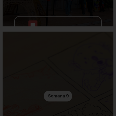
Media jornada mañana
Media jornada tarde
11 al 14 de agosto
Un encuentro entre culturas.
Proyectos
Juegos y
creativos
retos
(arte,
culturales
moda,
Actividades
audiovisual)
artísticas
Exploración
Cocina y
cultural
sabores