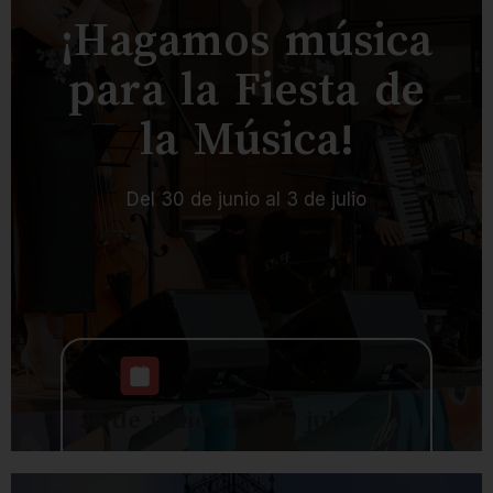
culturales
deportivos
¡Hagamos música
Retos
tipo
deportivos
Juegos
para la Fiesta de
y
Olímpicos
colectivos
Teatro,
la Música!
cine y
misiones
Del 30 de junio al 3 de julio
colectivas
Selecciona la jornada de tu
preferencia
Jornada completa niños
30 de junio al 3 de julio
Jornada completa
adolescentes
Los sonidos desaparecieron.
Toca