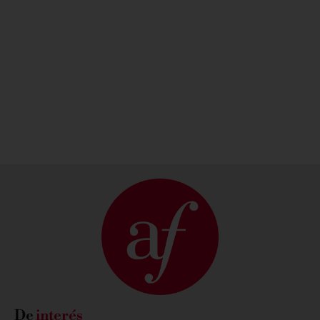
atención
más
personalizada?
cercana
PONTE EN
DESCUBRE
CONTACTO
NUESTRAS
CON
SEDES AQUÍ
NOSOTROS
De
interés