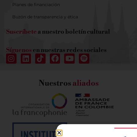
Planes de financiación
Buzón de transparencia y ética
Suscríbete
a nuestro boletín cultural
Síguenos
en nuestras redes sociales
Nuestros
aliados