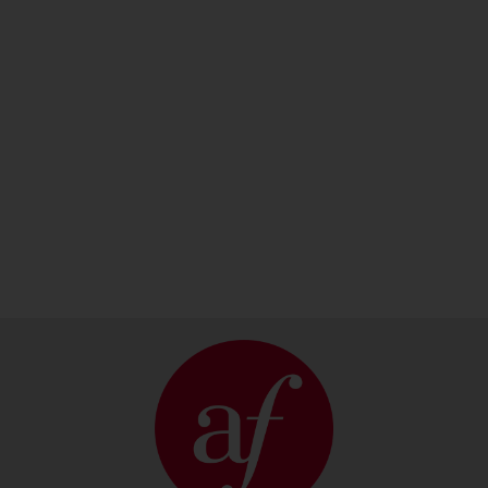
Conoce
acercamos
nuestras
a la
mediatecas
cultura
francesa
CONOCE
SOBRE LA
MEDIATECA
CONOCE LA
AGENDA
CULTURAL