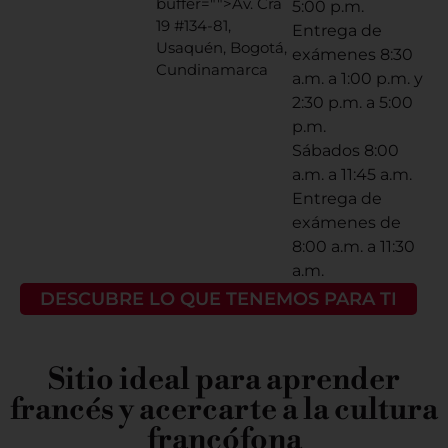
buffer="
">Av. Cra
5:00 p.m.
19 #134-81,
Entrega de
Usaquén, Bogotá,
exámenes 8:30
Cundinamarca
a.m. a 1:00 p.m. y
2:30 p.m. a 5:00
p.m.
Sábados 8:00
a.m. a 11:45 a.m.
Entrega de
exámenes de
8:00 a.m. a 11:30
a.m.
DESCUBRE LO QUE TENEMOS PARA TI
Sitio ideal para aprender
francés y acercarte a la cultura
francófona