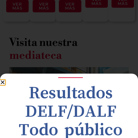
MÁS
MÁS
VER
VER
VER
MÁS
MÁS
MÁS
Visita nuestra
mediateca
Resultados
DELF/DALF
Todo público