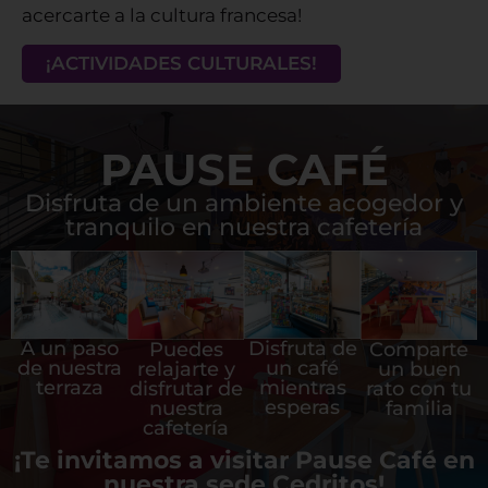
acercarte a la cultura francesa!
¡ACTIVIDADES CULTURALES!
PAUSE CAFÉ
Disfruta de un ambiente acogedor y
tranquilo en nuestra cafetería
A un paso
Disfruta de
Puedes
Comparte
de nuestra
un café
relajarte y
un buen
terraza
mientras
disfrutar de
rato con tu
esperas
nuestra
familia
cafetería
¡Te invitamos a visitar Pause Café en
nuestra sede Cedritos!