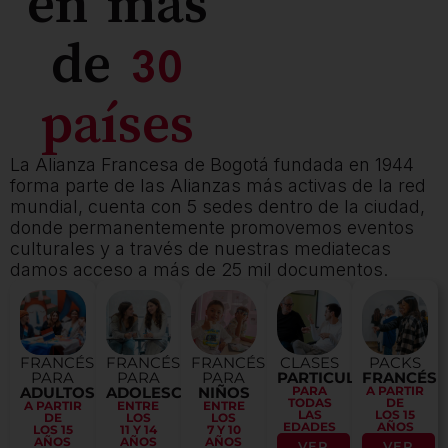
en más
de
30
países
La Alianza Francesa de Bogotá fundada en 1944
forma parte de las Alianzas más activas de la red
mundial, cuenta con 5 sedes dentro de la ciudad,
donde permanentemente promovemos eventos
culturales y a través de nuestras mediatecas
damos acceso a más de 25 mil documentos.
FRANCÉS
FRANCÉS
FRANCÉS
CLASES
PACKS
PARA
PARA
PARA
PARTICULARES
FRANCÉS
ADULTOS
ADOLESCENTES
NIÑOS
PARA
A PARTIR
TODAS
DE
A PARTIR
ENTRE
ENTRE
LAS
LOS 15
DE
LOS
LOS
EDADES
AÑOS
LOS 15
11 Y 14
7 Y 10
AÑOS
AÑOS
AÑOS
VER
VER