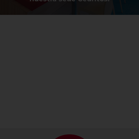
Te
Conoce
acercamos
nuestras
a la
mediatecas
cultura
francesa
CONOCE
SOBRE LA
MEDIATECA
CONOCE LA
AGENDA
CULTURAL