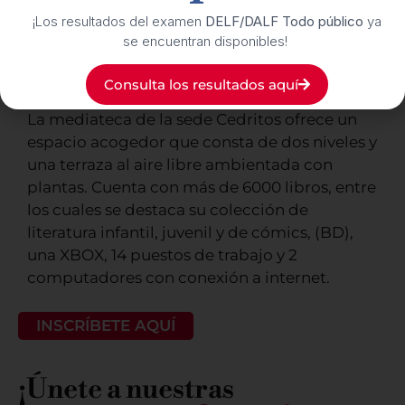
¡Los resultados del examen
DELF/DALF Todo público
ya
se encuentran disponibles!
Consulta los resultados aquí
La mediateca de la sede Cedritos ofrece un
espacio acogedor que consta de dos niveles y
una terraza al aire libre ambientada con
plantas. Cuenta con más de
6000
libros, entre
los cuales se destaca su colección de
literatura infantil, juvenil y de cómics, (BD),
una XBOX, 14 puestos de trabajo y 2
computadores con conexión a internet.
INSCRÍBETE AQUÍ
¡Únete a nuestras