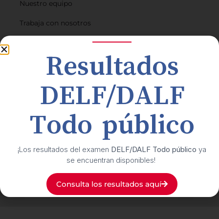
Nuestro equipo
Trabaja con nosotros
Gestión de solicitudes
Resultados
PQRS
Preguntas frecuentes
DELF/DALF
Planes de financiación
Todo público
Buzón de transparencia y ética
Suscríbete
a nuestro boletín cultural
¡Los resultados del examen
DELF/DALF Todo público
ya
se encuentran disponibles!
Síguenos
en nuestras redes sociales
Consulta los resultados aquí