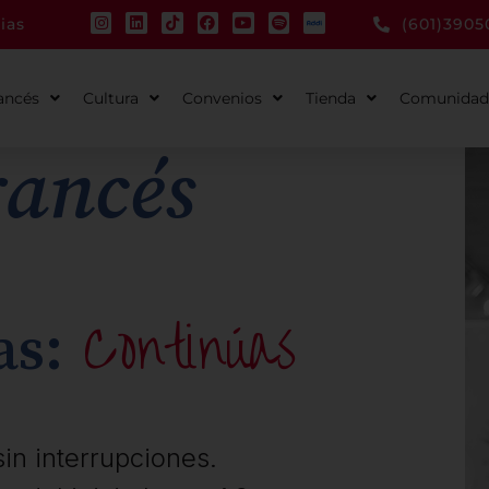
ias
(601)3905
ancés
Cultura
Convenios
Tienda
Comunidad
rancés
Continúas
as:
sin interrupciones.