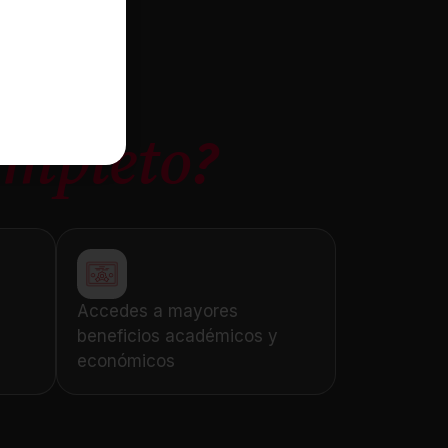
l
ompleto?
Accedes a mayores
beneficios académicos y
económicos