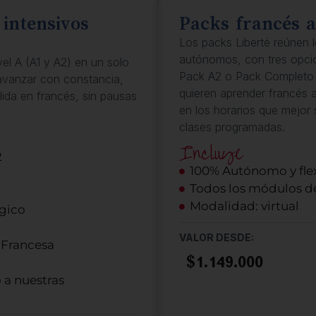
 intensivos
Packs francés 
Los packs Liberté reúnen 
autónomos, con tres opcio
el A (A1 y A2) en un solo
Pack A2 o Pack Completo 
avanzar con constancia,
quieren aprender francés 
lida en francés, sin pausas
en los horarios que mejor 
clases programadas.
Incluye
2
100% Autónomo y fle
Todos los módulos del
Modalidad: virtual
gico
VALOR DESDE:
 Francesa
$1.149.000
 a nuestras