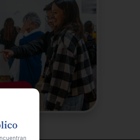
lico
ncuentran