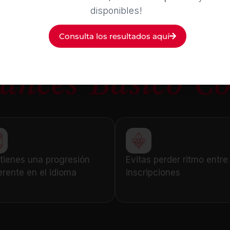
disponibles!
¿Por qué elegir e
Consulta los resultados aquí
ancés Básico C
ienes una progresión
Evitas perder ritmo entre
rente en el idioma
inscripciones