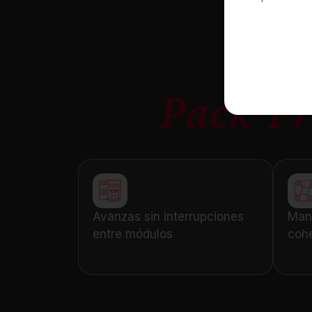
Pack Fr
Avanzas sin interrupciones
Mant
entre módulos
cohe