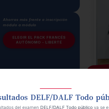
Ahorras más frente a inscripción
módulo a módulo
ELEGIR EL PACK FRANCÉS
AUTÓNOMO - LIBERTÉ
sultados DELF/DALF Todo púb
ultados del examen
DELF/DALF Todo público
ya se e