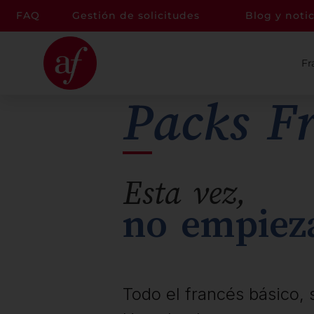
FAQ
Gestión de solicitudes
Blog y notic
Fr
Packs F
Esta vez,
no empiez
Todo el francés básico, 