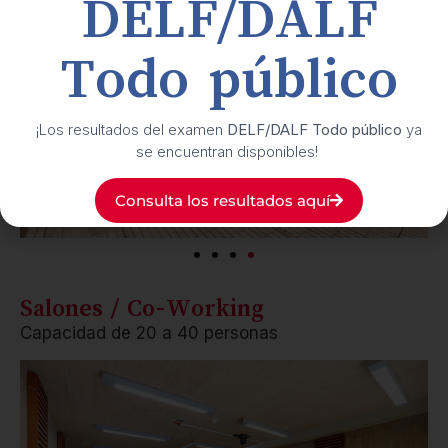
DELF/DALF
Todo público
¡Los resultados del examen
DELF/DALF Todo público
ya
se encuentran disponibles!
Consulta los resultados aquí
Salones / Co-Working
Capacidad de 20 a 40 personas