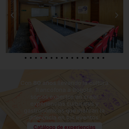
Con
80 años
llevando la cultura
francófona a Bogotá,
somos expertos en crear
experiencias culturales y
gastronómicas que marcan la
diferencia en tus eventos.
Catálogo de experiencias