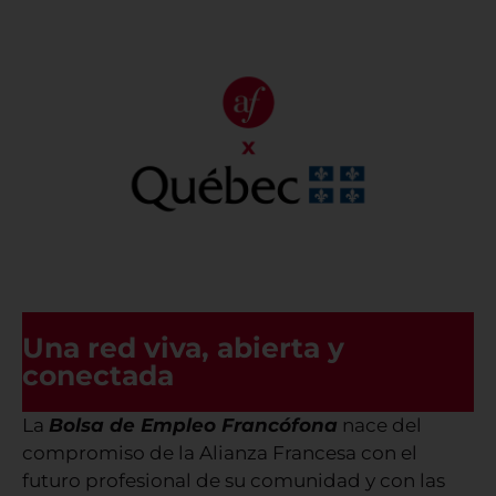
Convenio con Trebas Institute Québec
Ver más
Convenio con el Ministerio de
Inmigración, Francisación e Integración
Una red viva, abierta y
de Québec
conectada
Ver más
La
Bolsa de Empleo Francófona
nace del
compromiso de la Alianza Francesa con el
futuro profesional de su comunidad y con las