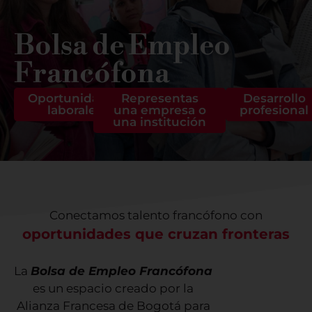
Bolsa de Empleo
Francófona
Oportunidades
Representas
Desarrollo
laborales
una empresa o
profesional
una institución
Conectamos talento francófono con
oportunidades que cruzan fronteras
La
Bolsa de Empleo Francófona
es un espacio creado por la
Alianza Francesa de Bogotá para