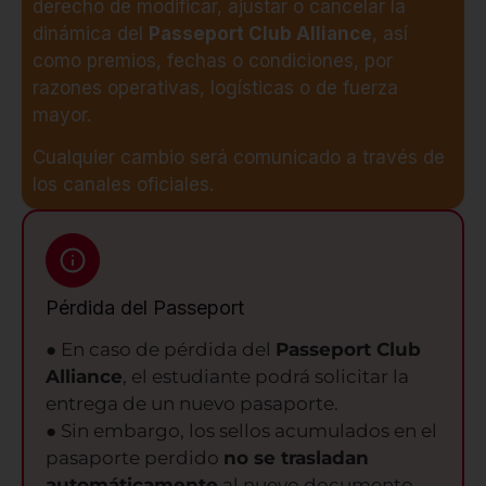
derecho de modificar, ajustar o cancelar la
dinámica del
Passeport Club Alliance
, así
como premios, fechas o condiciones, por
razones operativas, logísticas o de fuerza
mayor.
Cualquier cambio será comunicado a través de
los canales oficiales.
Pérdida del Passeport
● En caso de pérdida del
Passeport Club
Alliance
, el estudiante podrá solicitar la
entrega de un nuevo pasaporte.
● Sin embargo, los sellos acumulados en el
pasaporte perdido
no se trasladan
automáticamente
al nuevo documento.