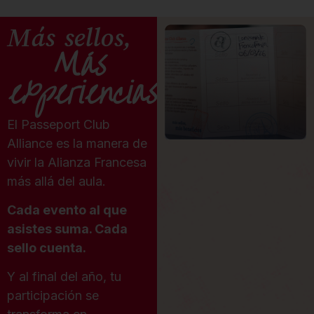
Más sellos,
Más
experiencias
El Passeport Club
Alliance es la manera de
vivir la Alianza Francesa
más allá del aula.
Cada evento al que
asistes suma. Cada
sello cuenta.
Y al final del año, tu
participación se