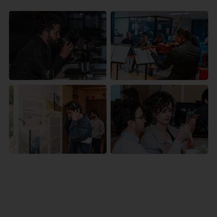
Te
Conoce
acercamos
nuestras