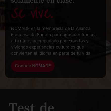
solamente en clase.
Se vive.
NOMADE es la membresía de la Alianza
Francesa de Bogotá para aprender francés
a tu ritmo, acompañado por expertos y
viviendo experiencias culturales que
convierten el idioma en parte de tu vida.
Conoce NOMADE
Test de