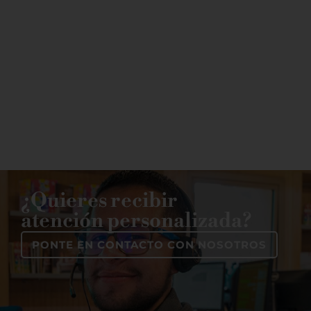
a la
mediatecas
cultura
francesa
CONOCE
SOBRE LA
MEDIATECA
CONOCE LA
AGENDA
CULTURAL
¿Quieres recibir
atención personalizada?
PONTE EN CONTACTO CON NOSOTROS