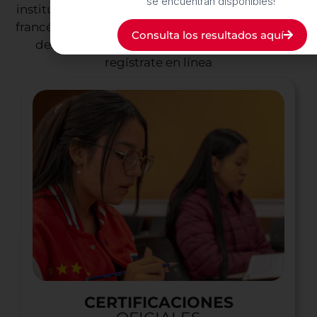
se encuentran disponibles!
institución en Colombia que puede certificar tu
francés para que alcances tus metas: consulta la
Consulta los resultados aquí
descripción de los exámenes, las fechas y
regístrate en línea
CERTIFICACIONES