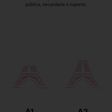
pública, secundaria o superior.
Nivel independiente.
Puede argumentar para
Puede entender y
dar su opinión,
participar en una
desarrollar su punto de
discusión, dar su opinión,
vista y sus conocimientos
y se siente en confianza
en francés le permiten
en todas las situaciones
corregirse a usted
de la vida cotidiana.
mismo sus errores.
A1
A2