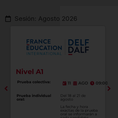
Sesión: Agosto 2026
Nivel A1
Prueba colectiva:
3:30
11
AGO
09:00
Prueba individual
Del 18 al 21 de
oral:
agosto
La fecha y hora
exactas de la prueba
oral se informarán a
cada candidato