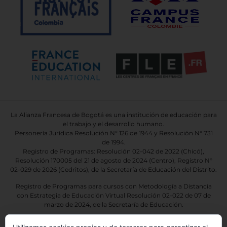
La Alianza Francesa de Bogotá es una institución de educación para
el trabajo y el desarrollo humano.
Personería Jurídica Resolución N° 126 de 1944 y Resolución N° 731
de 1994.
Registro de Programas: Resolución 02-042 de 2022 (Chicó),
Resolución 170005 del 21 de agosto de 2024 (Centro), Registro N°
02-029 de 2026
(Cedritos),
de la Secretaría de Educación del Distrito.
Registro de Programas para cursos con Metodología a Distancia
con Estrategia de Educación Virtual Resolución 02-022 de 07 de
marzo de 2024, de la Secretaría de Educación.
El programa ofrecido por la Alianza Francesa de Bogotá, no