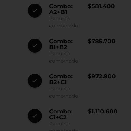
Combo:
$581.400
A2+B1
Paquete
combinado
Combo:
$785.700
B1+B2
Paquete
combinado
Combo:
$972.900
B2+C1
Paquete
combinado
Combo:
$1.110.600
C1+C2
Paquete