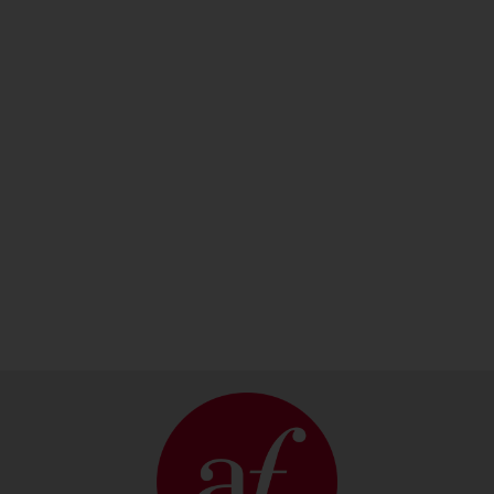
¿Quieres
Encuentra
recibir
tu sede
atención
más
personalizada?
cercana
PONTE EN
DESCUBRE
CONTACTO
NUESTRAS
CON
SEDES AQUÍ
NOSOTROS