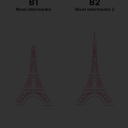
B1
B2
nivel para el ingreso a la
universidad en Francia.
Nivel intermedio
Nivel intermedio 2