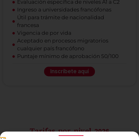
Evaluación específica de niveles A1 a C2
Ingreso a universidades francófonas
Útil para trámite de nacionalidad
francesa
Vigencia de por vida
Aceptado en procesos migratorios
cualquier país francófono
Puntaje mínimo de aprobación 50/100
Inscríbete aquí
Tarifas por nivel 2026