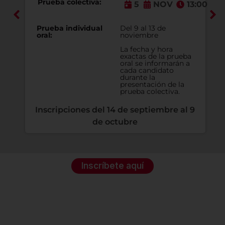
Prueba colectiva:
13:00
5
NOV
13:00
Prueba individual
Del 9 al 13 de
oral:
noviembre
La fecha y hora
a
exactas de la prueba
oral se informarán a
cada candidato
durante la
presentación de la
prueba colectiva.
 9
Inscripciones del 14 de septiembre al 9
de octubre
Inscríbete aquí