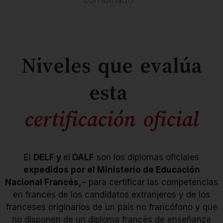
combinado
Niveles que evalúa
esta
certificación oficial
Este nivel evalúa los
Este nivel valida los
conocimientos iniciales.
conocimientos
Se trata del nivel más
lingüísticos de un usuario
elemental de uso del
elemental, considerado
El
DELF y
el
DALF
son los diplomas oficiales
lenguaje, denominado
como un actor social. El
“de descubrimiento”. En
candidato ya es capaz de
expedidos por el Ministerio de Educación
esta fase, el alumno es
realizar tareas sencillas
capaz de llevar a cabo
de la vida cotidiana.
Nacional Francés,
– para certificar las competencias
conversaciones sencillas:
Puede utilizar las
en francés de los candidatos extranjeros y de los
puede hablar de sí
fórmulas de cortesía y de
mismo y de su entorno
intercambio más
franceses originarios de un país no francófono y que
inmediato.
frecuentes.
no disponen de un diploma francés de enseñanza