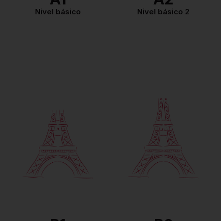
Nivel básico
Nivel básico 2
La comunicación es
espontánea. Tiene el
vocabulario suficiente para
enfrentar cualquier
Es capaz de realizar
situación. Se expresa de
trabajos académicos de
manera construida tanto en
nivel muy avanzado
francés escrito como en
(como un resumen a
francés oral usando
partir de un documento
estructuras apropiadas.
de audio muy largo). El
Puede tratar temas
DALF C2 lo exime de
generales y específicos. Ya
cualquier test de nivel
tiene la técnica para hacer
para el ingreso a la
un resumen a la manera
universidad en Francia.
francesa. El DALF C1 lo
exime de cualquier test de