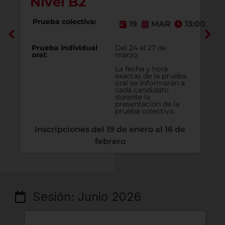
Nivel B2
Prueba colectiva:
3:00
19
MAR
13:00
Prueba individual
Del 24 al 27 de
oral:
marzo
La fecha y hora
exactas de la prueba
oral se informarán a
cada candidato
durante la
presentación de la
prueba colectiva.
Inscripciones del 19 de enero al 16 de
febrero
Sesión: Junio 2026