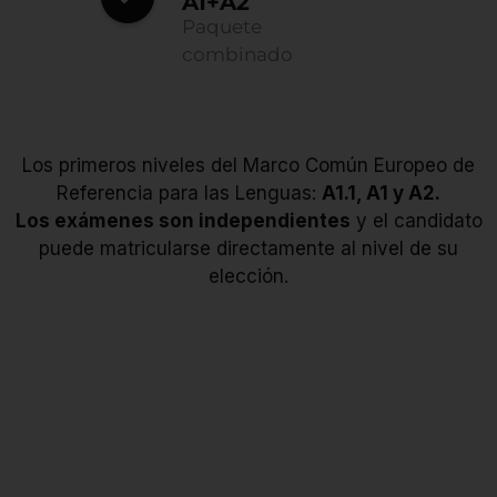
A1+A2
Paquete
Este nivel evalúa los
combinado
conocimientos iniciales.
El nivel A1.1 es el nivel
Se trata del nivel más
más elemental del Marco
elemental de uso del
Común Europeo de
lenguaje, denominado
Referencia para las
"de descubrimiento". En
Lenguas. Corresponde
esta fase, el alumno es
aproximadamente a 40
capaz de llevar a cabo
Los primeros niveles del Marco Común Europeo de
horas de aprendizaje y se
conversaciones sencillas:
evalúa únicamente en la
Referencia para las Lenguas:
A1.1, A1 y A2.
puede hablar de sí
versión Prim.
mismo y de su entorno
Los exámenes son independientes
y el candidato
inmediato.
puede matricularse directamente al nivel de su
elección.