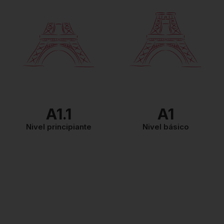
Este nivel valida los
conocimientos
lingüísticos de un usuario
elemental, considerado
como un actor social. El
candidato ya es capaz de
realizar tareas sencillas
de la vida cotidiana.
Puede utilizar las
fórmulas de cortesía y de
intercambio más
frecuentes.
A1.1
A1
Nivel principiante
Nivel básico