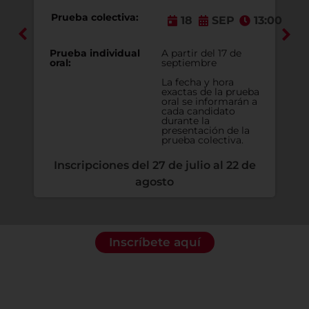
Prueba colectiva:
13:00
16
SEP
13:00
e
Prueba individual
A partir del 17 de
oral:
septiembre
La fecha y hora
ueba
exactas de la prueba
án a
oral se informarán a
cada candidato
durante la
la
presentación de la
.
prueba colectiva.
 de
Inscripciones del 27 de julio al 22 de
agosto
Inscríbete aquí