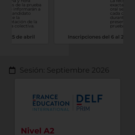
La fecha y hora
a
exactas de la prueba
a
oral se informarán a
cada candidato
durante la
presentación de la
prueba colectiva.
Inscripciones del 6 al 25 de abril
Sesión: Septiembre 2026
Nivel A1.1