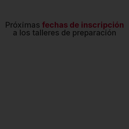
Próximas
fechas de inscripción
a los talleres de preparación
¿Quieres
Encuentra
recibir
tu sede
atención
más
personalizada?
cercana
PONTE EN
DESCUBRE
CONTACTO
NUESTRAS
CON
SEDES AQUÍ
NOSOTROS