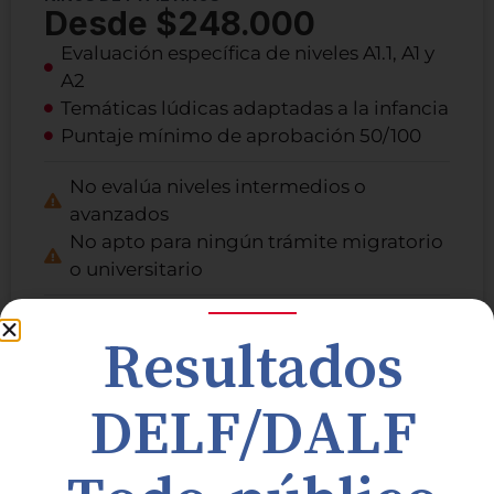
Desde $248.000
Evaluación específica de niveles A1.1, A1 y
A2
Temáticas lúdicas adaptadas a la infancia
Puntaje mínimo de aprobación 50/100
No evalúa niveles intermedios o
avanzados
No apto para ningún trámite migratorio
o universitario
Inscríbete aquí
Resultados
DELF/DALF