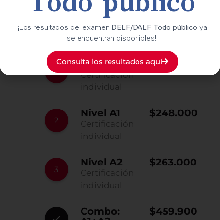
Todo público
Tarifas por nivel 2026
¡Los resultados del examen
DELF/DALF Todo público
ya
DELF Prim
se encuentran disponibles!
Consulta los resultados aquí
Nivel A1.1
$248.000
Certificación
individual
Nivel A1
$248.000
Certificación
individual
Nivel A2
$263.000
Certificación
individual
Combo:
$459.900