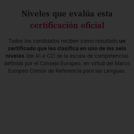
Este nivel evalúa los
Este nivel valida los
Niveles que evalúa esta
conocimientos iniciales.
conocimientos
Se trata del nivel más
lingüísticos de un usuario
elemental de uso del
elemental, considerado
certificación oficial
lenguaje, denominado
como un actor social. El
“de descubrimiento”. En
candidato ya es capaz de
esta fase, el alumno es
realizar tareas sencillas
capaz de llevar a cabo
de la vida cotidiana.
Todos los candidatos reciben como resultado
un
conversaciones sencillas:
Puede utilizar las
certificado que les clasifica en uno de los seis
puede hablar de sí
fórmulas de cortesía y de
mismo y de su entorno
intercambio más
niveles
(de A1 a C2) de la escala de competencias
inmediato.
frecuentes.
definida por el Consejo Europeo, en virtud del Marco
Europeo Común de Referencia para las Lenguas.