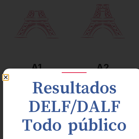
Nivel independiente.
Puede argumentar para
Puede entender y
dar su opinión,
participar en una
desarrollar su punto de
discusión, dar su opinión,
vista y sus conocimientos
y se siente en confianza
en francés le permiten
en todas las situaciones
corregirse a usted
de la vida cotidiana.
mismo sus errores.
A1
A2
Nivel básico
Nivel básico 2
Resultados
DELF/DALF
Todo público