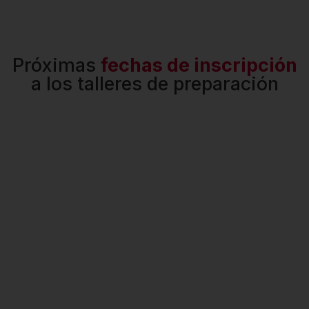
Próximas
fechas de inscripción
a los talleres de preparación
¿Quieres
Encuentra
recibir
tu sede
atención
más
personalizada?
cercana
PONTE EN
DESCUBRE
CONTACTO
NUESTRAS
CON
SEDES AQUÍ
NOSOTROS