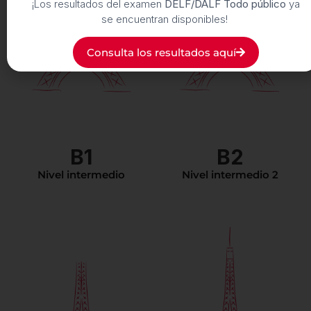
¡Los resultados del examen
DELF/DALF Todo público
ya
La comunicación es
espontánea. Tiene el
se encuentran disponibles!
vocabulario suficiente para
enfrentar cualquier
Es capaz de realizar
situación. Se expresa de
trabajos académicos de
Consulta los resultados aquí
manera construida tanto en
nivel muy avanzado
francés escrito como en
(como un resumen a
francés oral usando
partir de un documento
estructuras apropiadas.
audio muy largo). El
Puede tratar temas
DALF C2 lo exime de
generales y específicos. Ya
cualquier test de nivel
tiene la técnica para hacer
para el ingreso a la
un resumen a la manera
universidad en Francia.
francesa. El DALF C1 lo
B1
B2
exime de cualquier test de
nivel para el ingreso a la
universidad en Francia.
Nivel intermedio
Nivel intermedio 2