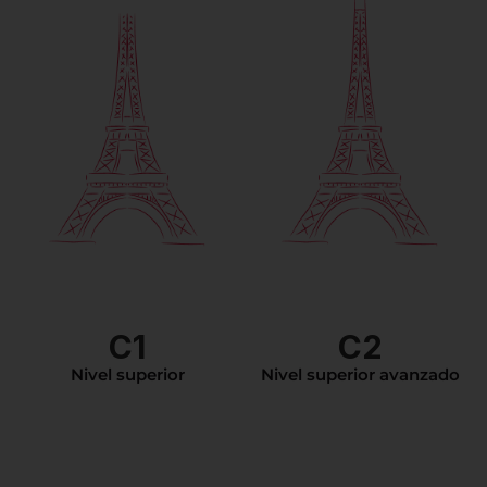
C1
C2
Nivel superior
Nivel superior avanzado