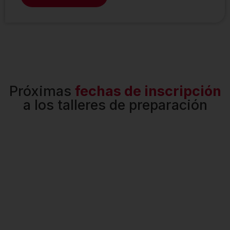
Próximas
fechas de inscripción
a los talleres de preparación
¿Quieres
Encuentra
recibir
tu sede
atención
más
personalizada?
cercana