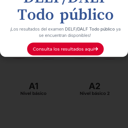
Todo público
¡Los resultados del examen
DELF/DALF Todo público
ya
se encuentran disponibles!
Nivel independiente.
Puede argumentar para
Consulta los resultados aquí
Puede entender y
dar su opinión,
participar en una
desarrollar su punto de
discusión, dar su opinión,
vista y sus conocimientos
y se siente en confianza
en francés le permiten
en todas las situaciones
corregirse a usted
de la vida cotidiana.
mismo sus errores.
A1
A2
Nivel básico
Nivel básico 2