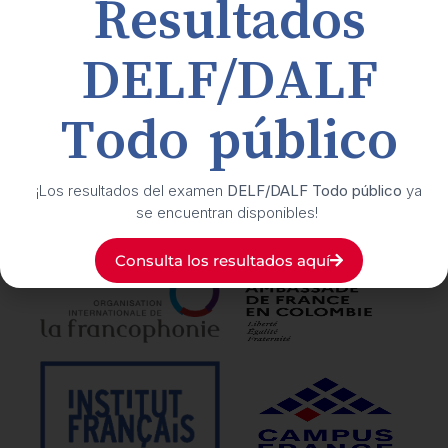
Resultados
Buzón de transparencia y ética
DELF/DALF
Suscríbete
a nuestro boletín cultural
Todo público
Síguenos
en nuestras redes sociales
¡Los resultados del examen
DELF/DALF Todo público
ya
se encuentran disponibles!
Nuestros
aliados
Consulta los resultados aquí