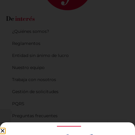
De
interés
¿Quiénes somos?
Reglamentos
Entidad sin ánimo de lucro
Nuestro equipo
Trabaja con nosotros
Gestión de solicitudes
PQRS
Preguntas frecuentes
Planes de financiación