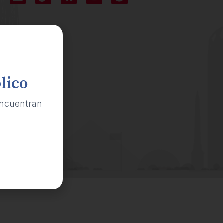
lico
ncuentran