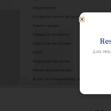
Reglamentos
Entidad sin ánimo de lucro
Nuestro equipo
Trabaja con nosotros
Re
Gestión de solicitudes
¡Los res
PQRS
Preguntas frecuentes
Planes de financiación
Buzón de transparencia y ética