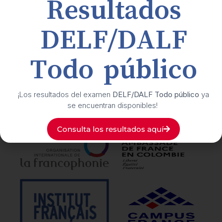
Resultados
Buzón de transparencia y ética
DELF/DALF
Suscríbete
a nuestro boletín cultural
Todo público
Síguenos
en nuestras redes sociales
¡Los resultados del examen
DELF/DALF Todo público
ya
se encuentran disponibles!
Nuestros
aliados
Consulta los resultados aquí