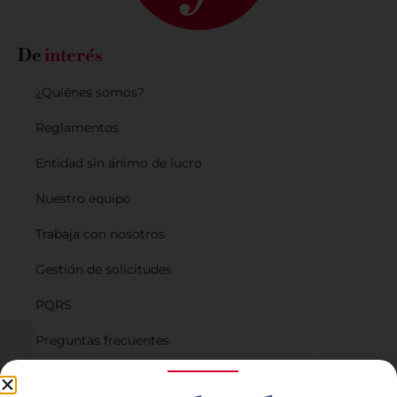
De
interés
¿Quiénes somos?
Reglamentos
Entidad sin ánimo de lucro
Nuestro equipo
Trabaja con nosotros
Gestión de solicitudes
PQRS
Preguntas frecuentes
Planes de financiación