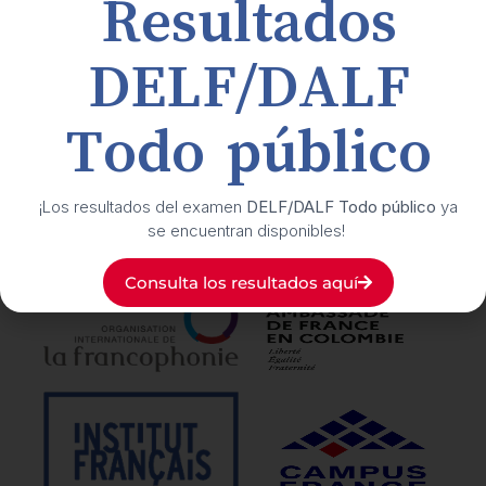
Resultados
Buzón de transparencia y ética
DELF/DALF
Suscríbete
a nuestro boletín cultural
Todo público
Síguenos
en nuestras redes sociales
¡Los resultados del examen
DELF/DALF Todo público
ya
se encuentran disponibles!
Nuestros
aliados
Consulta los resultados aquí