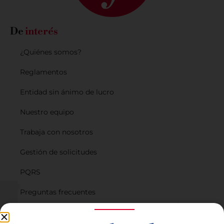
De
interés
¿Quiénes somos?
Reglamentos
Entidad sin ánimo de lucro
Nuestro equipo
Trabaja con nosotros
Gestión de solicitudes
PQRS
Preguntas frecuentes
Planes de financiación