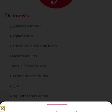
De
interés
¿Quiénes somos?
Reglamentos
Entidad sin ánimo de lucro
Nuestro equipo
Trabaja con nosotros
Gestión de solicitudes
PQRS
Preguntas frecuentes
Planes de financiación