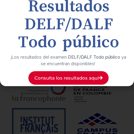
Resultados
Buzón de transparencia y ética
DELF/DALF
Suscríbete
a nuestro boletín cultural
Todo público
Síguenos
en nuestras redes sociales
¡Los resultados del examen
DELF/DALF Todo público
ya
se encuentran disponibles!
Nuestros
aliados
Consulta los resultados aquí