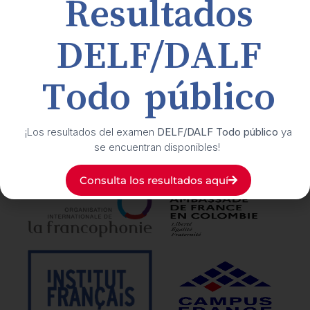
Resultados
Buzón de transparencia y ética
DELF/DALF
Suscríbete
a nuestro boletín cultural
Todo público
Síguenos
en nuestras redes sociales
¡Los resultados del examen
DELF/DALF Todo público
ya
se encuentran disponibles!
Nuestros
aliados
Consulta los resultados aquí