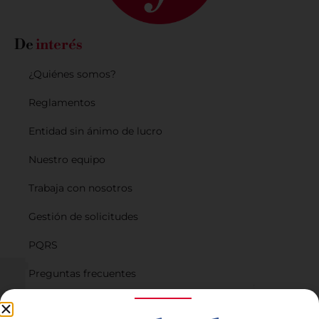
De
interés
¿Quiénes somos?
Reglamentos
Entidad sin ánimo de lucro
Nuestro equipo
Trabaja con nosotros
Gestión de solicitudes
PQRS
Preguntas frecuentes
Planes de financiación