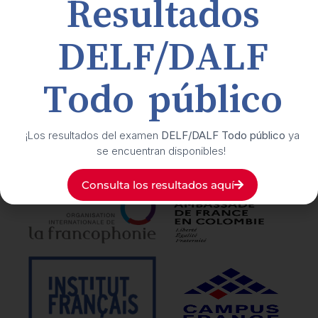
Resultados
Buzón de transparencia y ética
DELF/DALF
Suscríbete
a nuestro boletín cultural
Todo público
Síguenos
en nuestras redes sociales
¡Los resultados del examen
DELF/DALF Todo público
ya
se encuentran disponibles!
Nuestros
aliados
Consulta los resultados aquí