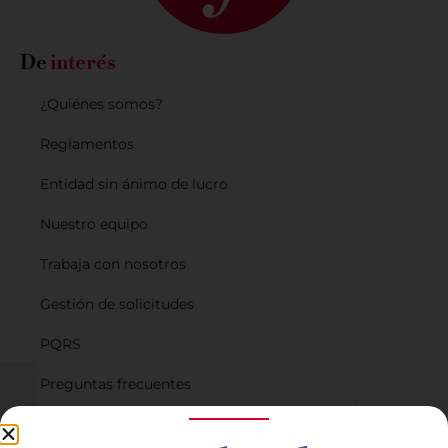
De
interés
¿Quiénes somos?
Reglamentos
Entidad sin ánimo de lucro
Nuestro equipo
Trabaja con nosotros
Gestión de solicitudes
PQRS
Preguntas frecuentes
Planes de financiación