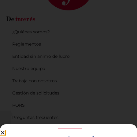
De
interés
¿Quiénes somos?
Reglamentos
Entidad sin ánimo de lucro
Nuestro equipo
Trabaja con nosotros
Gestión de solicitudes
PQRS
Preguntas frecuentes
Planes de financiación