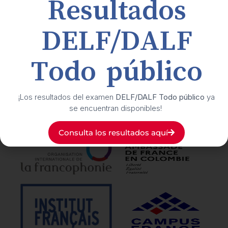
Resultados
Buzón de transparencia y ética
DELF/DALF
Suscríbete
a nuestro boletín cultural
Todo público
Síguenos
en nuestras redes sociales
¡Los resultados del examen
DELF/DALF Todo público
ya
se encuentran disponibles!
Nuestros
aliados
Consulta los resultados aquí