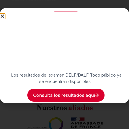
PQRS
Preguntas frecuentes
Planes de financiación
Buzón de transparencia y ética
Suscríbete
a nuestro boletín cultural
¡Los resultados del examen
DELF/DALF Todo público
ya
Síguenos
en nuestras redes sociales
se encuentran disponibles!
Consulta los resultados aquí
Nuestros
aliados